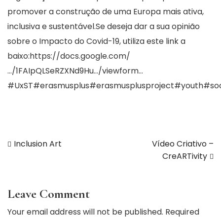
promover a construção de uma Europa mais ativa,
inclusiva e sustentável.Se deseja dar a sua opinião
sobre o Impacto do Covid-19, utiliza este link a
baixo:
https://docs.google.com/
…/1FAIpQLSeRZXNd9Hu…/viewform…
#UxST
#erasmusplus
#erasmusplusproject
#youth
#soc
Navegação
Inclusion Art
Vídeo Criativo –
CreARTivity
de
artigos
Leave Comment
Your email address will not be published. Required