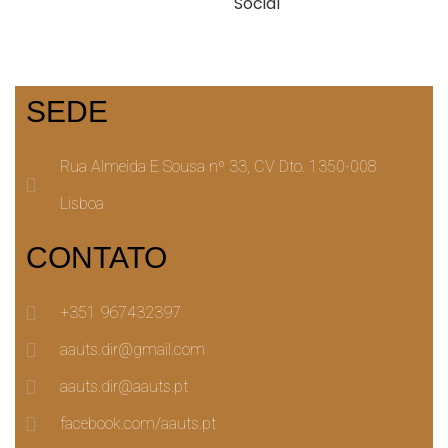
SEDE
Rua Almeida E Sousa nº 33, CV Dto. 1350-008
Lisboa
CONTATO
+351 967432397
aauts.dir@gmail.com
aauts.dir@aauts.pt
facebook.com/aauts.pt