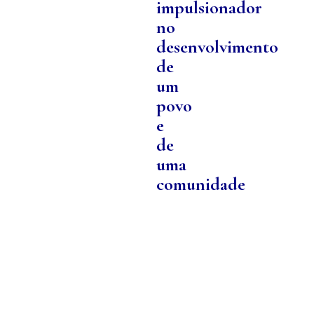
impulsionador
no
desenvolvimento
de
um
povo
e
de
uma
comunidade