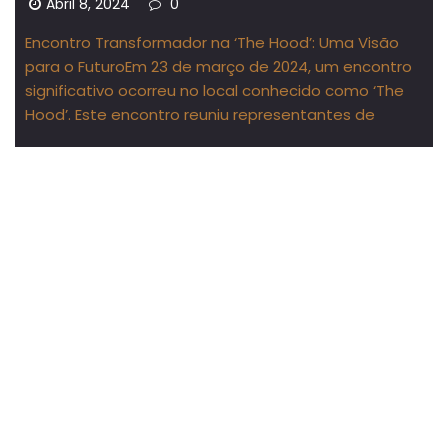
Abril 8, 2024
0
Encontro Transformador na ‘The Hood’: Uma Visão
para o FuturoEm 23 de março de 2024, um encontro
significativo ocorreu no local conhecido como ‘The
Hood’. Este encontro reuniu representantes de