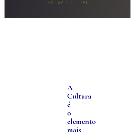
SALVADOR DALI.
A
Cultura
é
o
elemento
mais