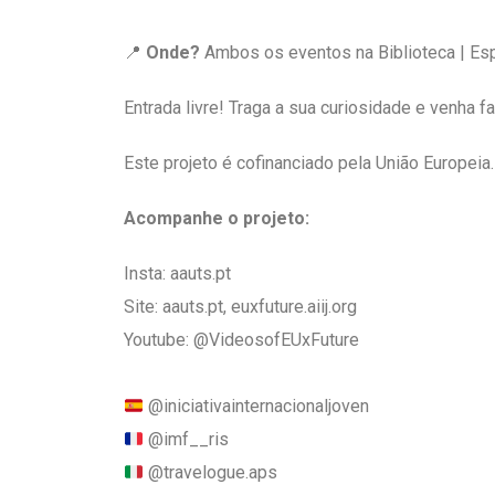
📍
Onde?
Ambos os eventos na Biblioteca | Esp
Entrada livre! Traga a sua curiosidade e venha f
Este projeto é cofinanciado pela União Europeia.
Acompanhe o projeto:
Insta: aauts.pt
Site: aauts.pt, euxfuture.aiij.org
Youtube:
@VideosofEUxFuture
@iniciativainternacionaljoven
@imf__ris
@travelogue.aps