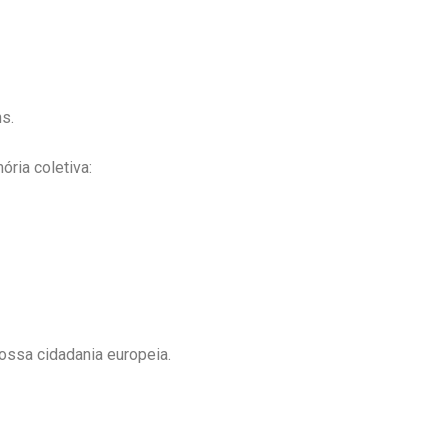
ns.
ria coletiva:
ossa cidadania europeia.