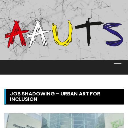
Skip
to
content
JOB SHADOWING – URBAN ART FOR
INCLUSION